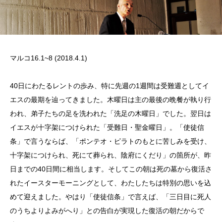
マルコ16.1~8 (2018.4.1)
40
日にわたるレントの歩み、特に先週の
1
週間は受難週としてイ
エスの最期を辿ってきました。木曜日は主の最後の晩餐が執り行
われ、弟子たちの足を洗われた「洗足の木曜日」でした。翌日は
イエスが十字架につけられた「受難日・聖金曜日」。「使徒信
条」で言うならば、「ポンテオ・ピラトのもとに苦しみを受け、
十字架につけられ、死にて葬られ、陰府にくだり」の箇所が、昨
日までの
40
日間に相当します。そしてこの朝は死の墓から復活さ
れたイースターモーニングとして、わたしたちは特別の思いを込
めて迎えました。やはり「使徒信条」で言えば、「三日目に死人
のうちよりよみがへり」との告白が実現した復活の朝だからで