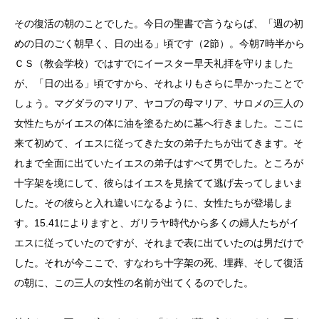
その復活の朝のことでした。今日の聖書で言うならば、「週の初
めの日のごく朝早く、日の出る」頃です（
2
節）。今朝
7
時半から
ＣＳ（教会学校）ではすでにイースター早天礼拝を守りました
が、「日の出る」頃ですから、それよりもさらに早かったことで
しょう。マグダラのマリア、ヤコブの母マリア、サロメの三人の
女性たちがイエスの体に油を塗るために墓へ行きました。ここに
来て初めて、イエスに従ってきた女の弟子たちが出てきます。そ
れまで全面に出ていたイエスの弟子はすべて男でした。ところが
十字架を境にして、彼らはイエスを見捨てて逃げ去ってしまいま
した。その彼らと入れ違いになるように、女性たちが登場しま
す。
15.41
によりますと、ガリラヤ時代から多くの婦人たちがイ
エスに従っていたのですが、それまで表に出ていたのは男だけで
した。それが今ここで、すなわち十字架の死、埋葬、そして復活
の朝に、この三人の女性の名前が出てくるのでした。