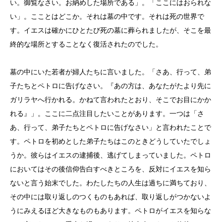
い。御覧なさい。お納めした場所である」。「ここにはおられな
い」。こことはどこか。それは墓の中です。それは死の世界で
す。イエスは確かにひとたび死の墓に葬られましたが、そこを最
終的な場所とすることなく復活されたのでした。
墓の中にいた若者が婦人たちに言いました。「さあ、行って、弟
子たちとペトロに告げなさい。『あの方は、あなたがたより先に
ガリラヤへ行かれる。かねて言われたとおり、そこでお目にかか
れる』」。ここに二点注目したいことがあります。一つは「さ
あ、行って、弟子たちとペトロに告げなさい」と言われたことで
す。ペトロを初めとした弟子たちはこのときどうしていたでしょ
うか。彼らはイエスの逮捕後、逃げてしまっていました。ペトロ
においてはその後信仰告白すべきところを、反対にイエスを知ら
ないと言う始末でした。わたしたちの人生は過ちに満ちており、
その中には取り返しのつくものもあれば、取り返しがつかないよ
うにみえるほど大きなものもあります。ペトロがイエスを知らな