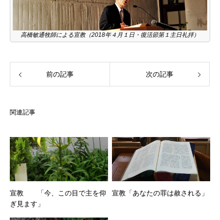
高橋敏通牧師による宣教（2018年４月１日・復活節第１主日礼拝）
前の記事
次の記事
関連記事
宣教 「今、この目で主を仰
宣教「あなたの罪は赦される」
ぎ見ます」