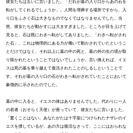
彼女たちは互いに言いました。「だれが墓の入り口からあの石を
転がしてくれるでしょうか」。人間を埋葬する場所ですから、入
り口をふさぐ石は大きなものでなくてはなりませんでした。当
然、彼女たちが動かすには大きすぎました。ところが目を上げて
見ると、石は既にわきへ転がしてありました。「わきへ転がされ
た石」、これは物理的にある力が働いて動かされていたというこ
とだけではなく、それ以上に墓の中の死と、墓の外の生の境が取
り除かれたということではないでしょうか。言い換えれば、イエ
スは死の墓を乗り越えて復活されたことのしるしということで
す。それが墓の入り口の石がわきへ転がされていたことにおいて
象徴的に示されたのでした。
墓の中に入ると、イエスの体はありませんでした。代わりに一人
の若者（おそらく天使）が座っていて、彼女たちに言いました。
「驚くことはない。あなたがたは十字架につけられたナザレのイ
エスを捜しているが、あの方は復活なさって、ここにはおられな