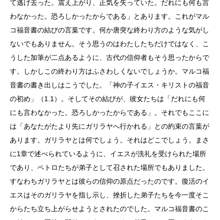
て逃げ去った。震え上がり、正気を失っていた。だれにも何も言
わなかった。恐ろしかったからである」とあります。これがマル
コ福音書の結びの言葉です。何か唐突な終わり方のような気がし
ないでもありません。そう思うのはわたしたちだけではなく、こ
うした加筆が二点あるように、古代の信仰者もそう思ったからで
す。しかしこの終わり方はふさわしくないでしょうか。マルコ福
音書の書き出しはこうでした。「神の子イエス・キリストの福音
の初め」（1.1）。そしてその結びが、彼女たちは「だれにも何
にも言わなかった。恐ろしかったからである」。それでもここに
は「あなたがたより先にガリラヤへ行かれる」との約束の言葉が
あります。ガリラヤとは何でしょう。それはどこでしょう。まさ
に
1
章で述べられているように、イエスが洗礼を受けられた場所
であり、ペトロたちが弟子として召された場所でもありました。
すなわちガリラヤとは彼らの信仰の原点だったのです。復活のイ
エスはそのガリラヤを指し示し、挫折した弟子たちを今一度そこ
からたち立ち上がらせようとされたのでした。マルコ福音書のこ