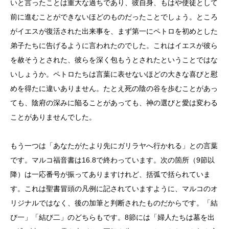
いと言ったことは重大な過ちであり、彼自身、もはや使徒として
前に進むことができないほどのものだったことでしょう。ところ
がイエスが復活された出来事を、まず第一にペトロを初めとした
弟子たちに告げるように言われたのでした。これはイエスが彼ら
を赦そうとされた、彼らを深く包もうとされたということではな
いしょうか。ペトロたちは言葉に表せないほどの大きな喜びと慰
めを得たに違いありません。たとえ死の陰の谷を歩むことがあっ
ても、陰府の深みに陥ることがあっても、神の選びと愛は変わる
ことがありませんでした。
もう一つは「あなたがたより先にガリラヤへ行かれる」との言葉
です。マルコ福音書は
16.8
で終わっています。次の箇所（
9
節以
降）は一応番号が振ってありますけれど、括弧で括られていま
す。これは聖書冒頭の凡例に記されていますように、マルコのオ
リジナルではなく、後の加筆と判断されたものだからです。「結
び一」「結び二」のどちらもです。
8
節には「婦人たちは墓を出