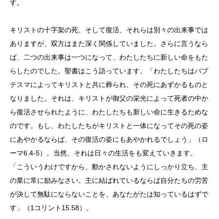
す。
キリストの十字架の死、そして復活、それらは別々の出来事では
ありますが、双方はまた深く関係していました。さらに言うなら
ば、二つの出来事は一つになって、わたしたちに新しい命をもた
らしたのでした。聖書はこう語っています。「わたしたちはバプ
テスマによってキリストと共に葬られ、その死にあずかるものと
なりました。それは、キリストが御父の栄光によって死者の中か
ら復活させられたように、わたしたちも新しい命に生きるためな
のです。もし、わたしたちがキリストと一体になってその死の姿
にあやかるならば、その復活の姿にもあやかれるでしょう」（ロ
ーマ
6.4-5
）。当然、それは日々の生活をも変えていきます。
「こういうわけですから、動かされないようにしっかり立ち、主
の業に常に励みなさい。主に結ばれているならば自分たちの労苦
が決して無駄にならないことを、あなたがたは知っているはずで
す」（
1
コリント
15.58
）。