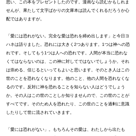
思い、この本をプレゼントしたのです。漫画なら読むかもしれま
せんが、果たして文字ばかりの文庫本は読んでくれるだろうか心
配ではありますが。
「愛には恐れがない。完全な愛は恐れを締め出します」と今日ヨ
ハネは語りました。恐れには大きく
2
つあります。
1
つは神への恐
れです。そしてもう
1
つは人への恐れです。人間が本当に恐れな
くてはならないのは、この神に対してではないでしょうか。それ
は崇める、信じるといってもよいと思います。そのとき人はこの
世のことを恐れなくなります。他のこと、他の人間を恐れなくな
るのです。反対に神を恐れることを知らない人はどうでしょう
か。その人はこの世のことしか知りませんので、この世のことが
すべてです。そのため人を恐れたり、この世のことを過剰に意識
したりして世に流されていきます。
「愛には恐れがない」。もちろんその愛は、わたしから出たも