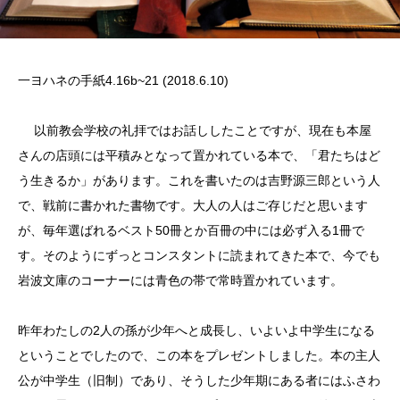
一ヨハネの手紙4.16b~21 (2018.6.10)
以前教会学校の礼拝ではお話ししたことですが、現在も本屋
さんの店頭には平積みとなって置かれている本で、「君たちはど
う生きるか」があります。これを書いたのは吉野源三郎という人
で、戦前に書かれた書物です。大人の人はご存じだと思います
が、毎年選ばれるベスト
50
冊とか百冊の中には必ず入る
1
冊で
す。そのようにずっとコンスタントに読まれてきた本で、今でも
岩波文庫のコーナーには青色の帯で常時置かれています。
昨年わたしの
2
人の孫が少年へと成長し、いよいよ中学生になる
ということでしたので、この本をプレゼントしました。本の主人
公が中学生（旧制）であり、そうした少年期にある者にはふさわ