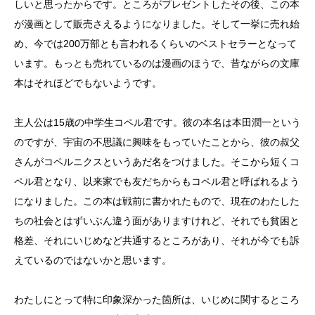
しいと思ったからです。ところがプレゼントしたその後、この本
が漫画として販売さえるようになりました。そして一挙に売れ始
め、今では
200
万部とも言われるくらいのベストセラーとなって
います。もっとも売れているのは漫画のほうで、昔ながらの文庫
本はそれほどでもないようです。
主人公は
15
歳の中学生コペル君です。彼の本名は本田潤一という
のですが、宇宙の不思議に興味をもっていたことから、彼の叔父
さんがコペルニクスというあだ名をつけました。そこから短くコ
ペル君となり、以来家でも友だちからもコペル君と呼ばれるよう
になりました。この本は戦前に書かれたもので、現在のわたした
ちの社会とはずいぶん違う面がありますけれど、それでも貧困と
格差、それにいじめなど共通するところがあり、それが今でも訴
えているのではないかと思います。
わたしにとって特に印象深かった箇所は、いじめに関するところ