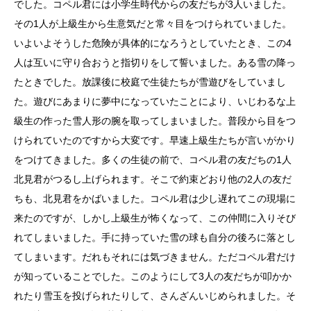
でした。コペル君には小学生時代からの友だちが
3
人いました。
その
1
人が上級生から生意気だと常々目をつけられていました。
いよいよそうした危険が具体的になろうとしていたとき、この
4
人は互いに守り合おうと指切りをして誓いました。ある雪の降っ
たときでした。放課後に校庭で生徒たちが雪遊びをしていまし
た。遊びにあまりに夢中になっていたことにより、いじわるな上
級生の作った雪人形の腕を取ってしまいました。普段から目をつ
けられていたのですから大変です。早速上級生たちが言いがかり
をつけてきました。多くの生徒の前で、コペル君の友だちの
1
人
北見君がつるし上げられます。そこで約束どおり他の
2
人の友だ
ちも、北見君をかばいました。コペル君は少し遅れてこの現場に
来たのですが、しかし上級生が怖くなって、この仲間に入りそび
れてしまいました。手に持っていた雪の球も自分の後ろに落とし
てしまいます。だれもそれには気づきません。ただコペル君だけ
が知っていることでした。このようにして
3
人の友だちが叩かか
れたり雪玉を投げられたりして、さんざんいじめられました。そ