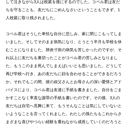
して泣きながら
3
人は校庭を後にするのでした。コペル君は友だ
ちを守ることも、友だちにごめんなさいということもできず、
1
人校庭に取り残されました。
コペル君はそうした卑怯な自分に悲しみ、家に閉じこもってしま
いました。そしてそのまま病気になり、とうとう半月も学校を休
むことになりました。肺炎寸前の病気も苦しかったのですが、そ
れ以上に友だちを裏切ったことがコペル君の苦しみとなりまし
た。もうこのまま死んでしまえばいいとも思いました。どうして
再び学校へ行き、あの友だちに顔を合わせることができるだろう
か。それでもこの間、彼の叔父さんとお母さんの深い愛情とアド
バイスにより、コペル君は友達に手紙を書きました。自分をごま
かすことなく率直な謝罪の手紙を書いたのです。その後、
3
人の
友だちは自宅へ見舞に来て、もうそんなことは気にしていないと
いようなことを言ってくれました。わたしの孫たちもこれからさ
まざまな喜びやつらい経験を重ねながら成長していくのだろうと