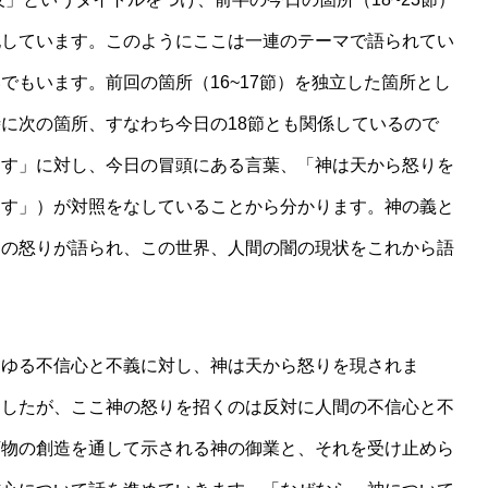
記しています。このようにここは一連のテーマで語られてい
でもいます。前回の箇所（16~17節）を独立した箇所とし
に次の箇所、すなわち今日の18節とも関係しているので
ます」に対し、今日の冒頭にある言葉、「神は天から怒りを
ます」）が対照をなしていることから分かります。神の義と
神の怒りが語られ、この世界、人間の闇の現状をこれから語
ゆる不信心と不義に対し、神は天から怒りを現されま
ましたが、ここ神の怒りを招くのは反対に人間の不信心と不
万物の創造を通して示される神の御業と、それを受け止めら