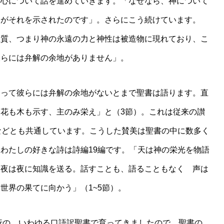
信心について話を進めていきます。「なぜなら、神について
神がそれを示されたのです」。さらにこう続けています。
性質、つまり神の永遠の力と神性は被造物に現れており、こ
彼らには弁解の余地がありません」。
って彼らには弁解の余地がないとまで聖書は語ります。直
花も木も示す、主のみ栄え」と（3節）。これは従来の讃
などとも共通しています。こうした賛美は聖書の中に数多く
わたしの好きな詩は詩編19編です。「天は神の栄光を物語
 夜は夜に知識を送る。話すことも、語ることもなく 声は
世界の果てに向かう」（1~5節）。
行の、いわゆる口語訳聖書で育ってきましたので、聖書の