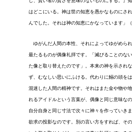
し、賢い者の賢さを意味のないものにする。』
はどこにいる。神は世の知恵を愚かなものにさ
んでした。それは神の知恵にかなっています」（1
ゆがんだ人間の本性、それによってゆがめられ
最たるものが偶像礼拝です。「滅びることのな
た像と取り替えたのです」。本来の神を示され
ず、むなしい思いにふける。代わりに鰯の頭を
混迷した人間の精神です。それはまた金や物や
れるアイドルという言葉が、偶像と同じ意味な
自分自身と同じ寸法で次々に神々を作っていき
欲求の投影なのです。別の言い方をすれば、そ