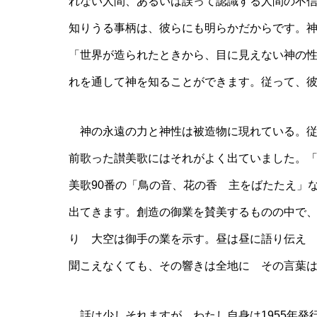
れない人間、あるいは誤って認識する人間の不
知りうる事柄は、彼らにも明らかだからです。
「世界が造られたときから、目に見えない神の
れを通して神を知ることができます。従って、
神の永遠の力と神性は被造物に現れている。従
前歌った讃美歌にはそれがよく出ていました。「
美歌90番の「鳥の音、花の香 主をばたたえ」
出てきます。創造の御業を賛美するものの中で、
り 大空は御手の業を示す。昼は昼に語り伝え
聞こえなくても、その響きは全地に その言葉は
話は少しそれますが、わたし自身は1955年発