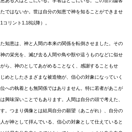
知恵ある人はどこにいる。学者はどこにいる。この世の論客
れたではないか。世は自分の知恵で神を知ることができませ
コリント1.18以降）。
た知恵は、神と人間の本来の関係を転倒させました。その
い神の栄光を、滅び去る人間や鳥や獣や這うものなどに似せ
ながら、神のとしてあがめることなく、感謝することもせ
はじめとしたさまざまな被造物が、信心の対象になっていく
地位への執着とも無関係ではありません。特に若者があこが
のは興味深いことでもあります。人間は自分の頭で考えた、
ます。つまり偶像とは結局自分の願望（あこがれ）、自分の
の人が神として拝んでいる、信心の対象として仕えていると