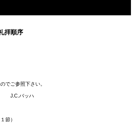
礼拝順序
すのでご参照下さい。
J.C.バッハ
１節）