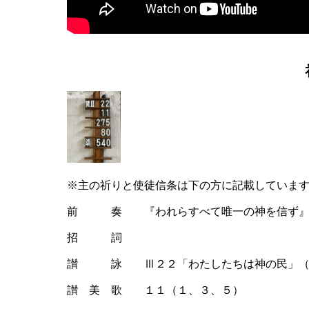
※主の祈りと使徒信条は下の方に記載していま
前 奏 『われらすべて唯一の神を信ず』 
招 詞
讃 詠 Ⅲ２２「わたしたちは神の民」（
讃 美 歌 １１（１、３、５）