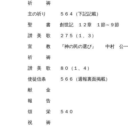
祈 祷
主の祈り ５６４（下記記載）
聖 書 創世記 １２章 １節～９節
讃 美 歌 ２７５（１、３）
宣 教 『神の民の選び』 中村 公一
祈 祷
讃 美 歌 ８０（１、４）
使徒信条 ５６６（週報裏面掲載）
献 金
報 告
頌 栄 ５４０
祝 祷