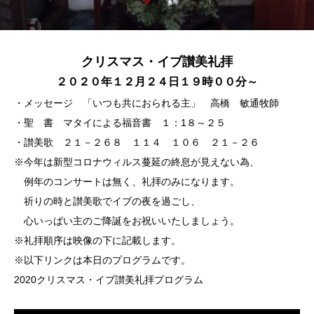
クリスマス・イブ讃美礼拝
２０２０年１２月２４日１９時００分～
・メッセージ 「いつも共におられる主」 高橋 敏通牧師
・聖 書 マタイによる福音書 １：1８～２５
・讃美歌 ２１－２６８ １１４ １０６ ２１－２６
※今年は新型コロナウィルス蔓延の終息が見えない為、
例年のコンサートは無く、礼拝のみになります。
祈りの時と讃美歌でイブの夜を過ごし、
心いっぱい主のご降誕をお祝いいたしましょう。
※礼拝順序は映像の下に記載します。
※以下リンクは本日のプログラムです。
2020クリスマス・イブ讃美礼拝プログラム