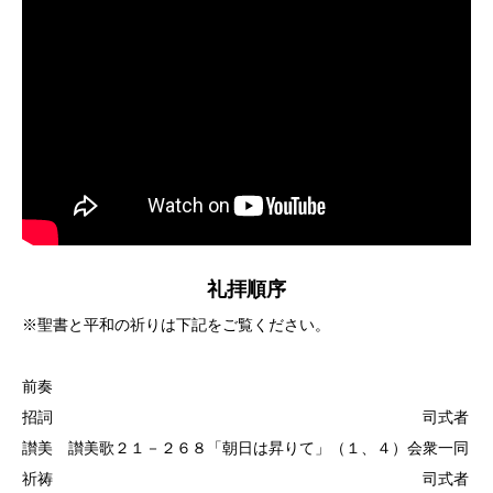
礼拝順序
※聖書と平和の祈りは下記をご覧ください。
前奏
招詞 司式者
讃美 讃美歌２１－２６８「朝日は昇りて」（１、４）会衆一同
祈祷 司式者