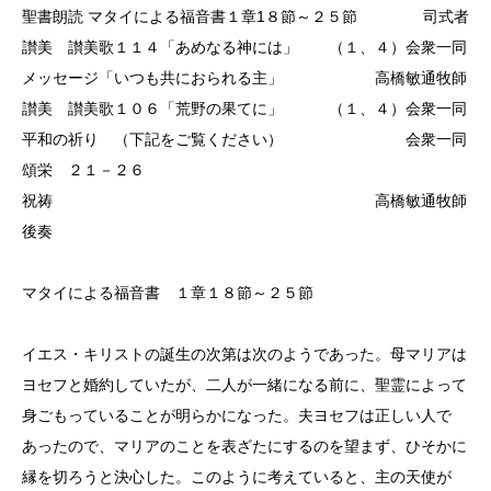
聖書朗読 マタイによる福音書１章1８節～２５節 司式者
讃美 讃美歌１１４「あめなる神には」 （１、４）会衆一同
メッセージ「いつも共におられる主」 高橋敏通牧師
讃美 讃美歌１０６「荒野の果てに」 （１、４）会衆一同
平和の祈り （下記をご覧ください） 会衆一同
頌栄 ２１－２６
祝祷 高橋敏通牧師
後奏
マタイによる福音書 １章１８節～２５節
イエス・キリストの誕生の次第は次のようであった。母マリアは
ヨセフと婚約していたが、二人が一緒になる前に、聖霊によって
身ごもっていることが明らかになった。夫ヨセフは正しい人で
あったので、マリアのことを表ざたにするのを望まず、ひそかに
縁を切ろうと決心した。このように考えていると、主の天使が