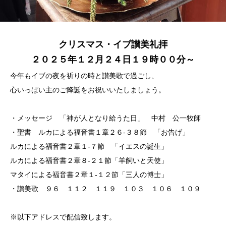
クリスマス・イブ讃美礼拝
２０２５年１２月２４日１９時００分～
今年もイブの夜を祈りの時と讃美歌で過ごし、
心いっぱい主のご降誕をお祝いいたしましょう。
・メッセージ 「神が人となり給うた日」 中村 公一牧師
・聖書 ルカによる福音書１章２６-３８節 「お告げ」
ルカによる福音書２章１-７節 「イエスの誕生」
ルカによる福音書２章８-２１節「羊飼いと天使」
マタイによる福音書２章１-１２節「三人の博士」
・讃美歌 ９６ １１２ １１９ １０３ １０６ １０９
※以下アドレスで配信致します。