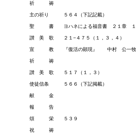
祈 祷
主の祈り ５６４（下記記載）
聖 書 ヨハネによる福音書 ２１章 １
讃 美 歌 ２１−４７５（１，３，４）
宣 教 『復活の顕現』 中村 公一牧
祈 祷
讃 美 歌 ５１７（１，３）
使徒信条 ５６６（下記掲載）
献 金
報 告
頌 栄 ５３９
祝 祷