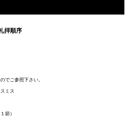
礼拝順序
すのでご参照下さい。
スミス
１節）