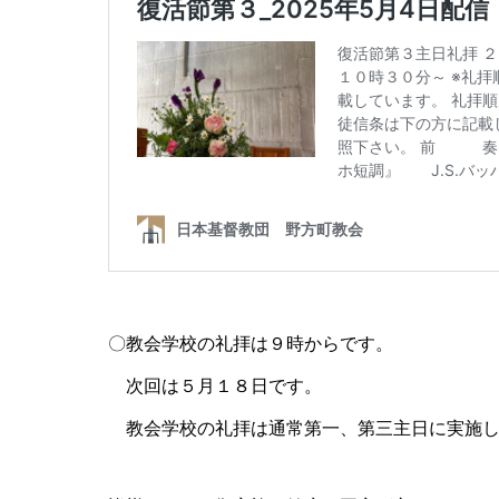
〇教会学校の礼拝は９時からです。
次回は５月１８日です。
教会学校の礼拝は通常第一、第三主日に実施