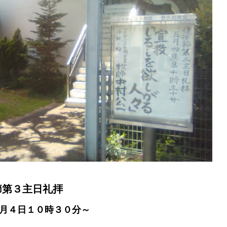
節第３主日礼拝
月４日１０時３０分～