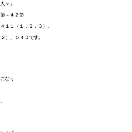
る人々」
８節～４２節
－４１１（１，２，３）、
、２）、５４０です。
類になり
し、