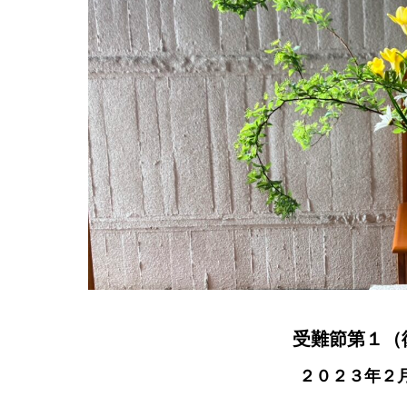
受難節第１（
２０２３年２