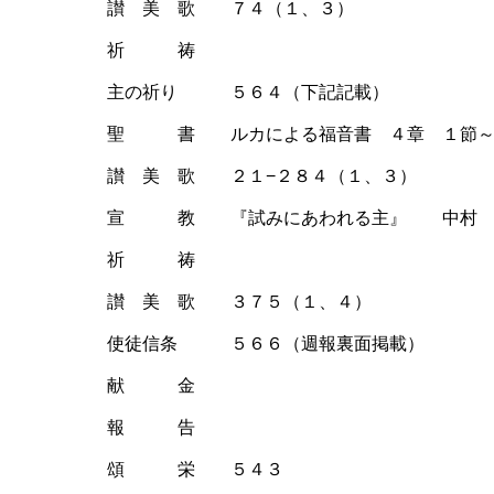
讃 美 歌 ７４（１、３）
祈 祷
主の祈り ５６４（下記記載）
聖 書 ルカによる福音書 ４章 １節～
讃 美 歌 ２１−２８４（１、３）
宣 教 『試みにあわれる主』 中村 
祈 祷
讃 美 歌 ３７５（１、４）
使徒信条 ５６６（週報裏面掲載）
献 金
報 告
頌 栄 ５４３