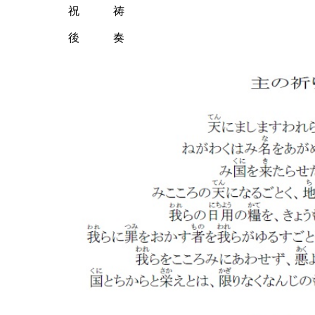
祝 祷
後 奏