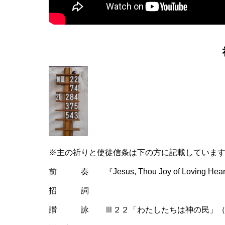
※主の祈りと使徒信条は下の方に記載していま
前 奏 『Jesus, Thou Joy of Loving Hear
招 詞
讃 詠 Ⅲ２２「わたしたちは神の民」（