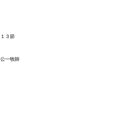
１３節
公一牧師