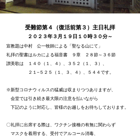
受難節第４（復活前第３）主日礼拝
２０２３年３月１９日１０時３０分～
宣教題は中村 公一牧師による「聖なる山にて」
礼拝の聖書はルカによる福音書 ９章 ２８節～３６節
讃美歌は １４０（１、４）、３５２（１、３）、
２１−５２５（１、３、４）、５４４です。
※新型コロナウィルスの猛威は収まりつつありますが、
会堂では引き続き最大限の注意を払いながら
下記のように対応し、皆様のお越しをお待ちしております。
〇礼拝に出席する際は、ワクチン接種の有無に関わらず
マスクを着用する、受付でアルコール消毒、