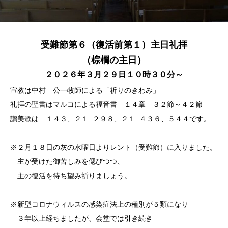
受難節第６（復活前第１）主日礼拝
（棕櫚の主日）
２０２６年３月２９日１０時３０分～
宣教は中村 公一牧師による「祈りのきわみ」
礼拝の聖書はマルコによる福音書 １４章 ３２節～４２節
讃美歌は １４３、２１−２９８、２１−４３６、５４４です。
※２月１８日の灰の水曜日よりレント（受難節）に入りました。
主が受けた御苦しみを偲びつつ、
主の復活を待ち望み祈りましょう。
※新型コロナウィルスの感染症法上の種別が５類になり
３年以上経ちましたが、会堂では引き続き