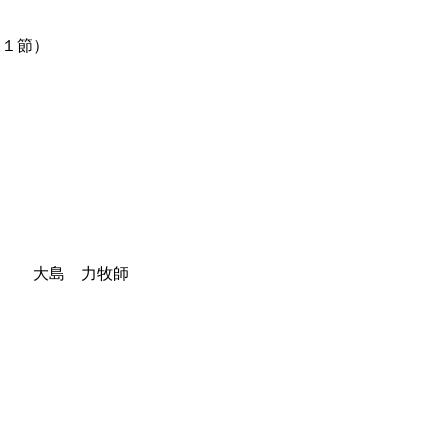
１節）
２
 大島 力牧師