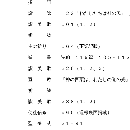
招 詞
讃 詠 Ⅲ２２「わたしたちは神の民」（
讃 美 歌 ５０１（１、２）
祈 祷
主の祈り ５６４（下記記載）
聖 書 詩編 １１９篇 １０５～１１
讃 美 歌 ３２６（１、２、３）
宣 教 『神の言葉は、わたしの道の光』
祈 祷
讃 美 歌 ２８８（１、２）
使徒信条 ５６６（週報裏面掲載）
聖 餐 式 ２１－８１