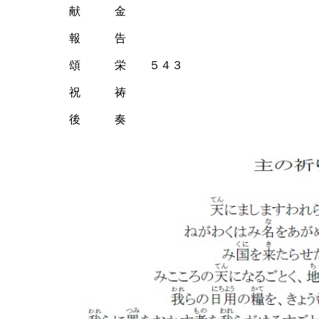
献 金
報 告
頌 栄 ５４３
祝 祷
後 奏