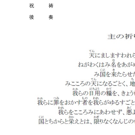
祝 祷
後 奏