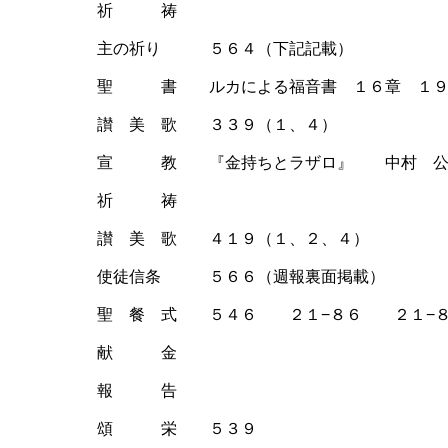
祈 祷
主の祈り ５６４（下記記載）
聖 書 ルカによる福音書 １６章 １９
讃 美 歌 ３３９（１、４）
宣 教 『金持ちとラザロ』 中村 公
祈 祷
讃 美 歌 ４１９（１、２、４）
使徒信条 ５６６（週報裏面掲載）
聖 餐 式 ５４６ ２１−８６ ２１−８
献 金
報 告
頌 栄 ５３９