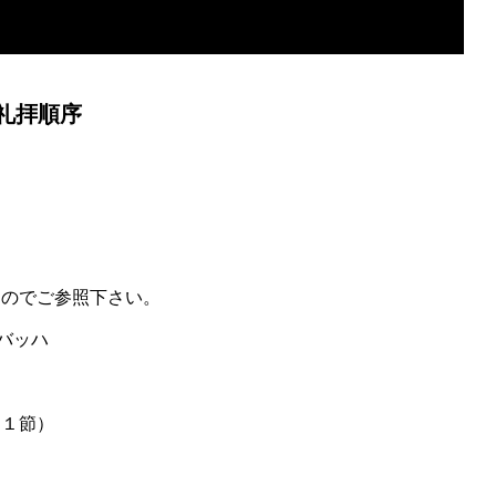
礼拝順序
すのでご参照下さい。
バッハ
１節）