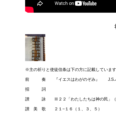
※主の祈りと使徒信条は下の方に記載していま
前 奏 『イエスはわがのぞみ』 J.S.
招 詞
讃 詠 Ⅲ２２「わたしたちは神の民」（
讃 美 歌 ２１−１６（１、３、５）