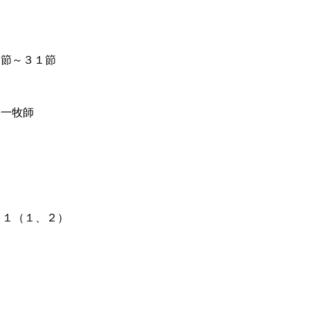
節～３１節
一牧師
１（１、２）