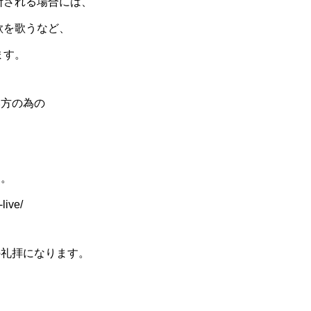
断される場合には、
歌を歌うなど、
ます。
い方の為の
す。
live/
の礼拝になります。