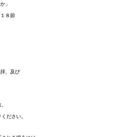
るか」
－１８節
）
は
礼拝、及び
は、
りください。