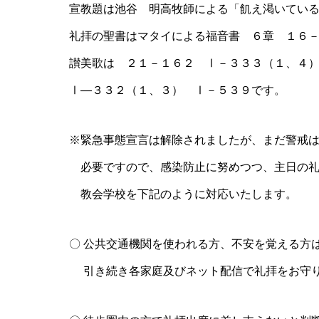
宣教題は池谷 明高牧師による「飢え渇いてい
礼拝の聖書はマタイによる福音書 ６章 １６
讃美歌は ２１－１６２ Ⅰ－３３３（１、４
Ⅰ―３３２（１、３） Ⅰ－５３９です。
※緊急事態宣言は解除されましたが、まだ警戒
必要ですので、感染防止に努めつつ、主日の
教会学校を下記のように対応いたします。
〇 公共交通機関を使われる方、不安を覚える方
引き続き各家庭及びネット配信で礼拝をお守