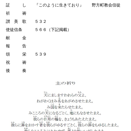
証 し 『このように生きており』 野方町教会信徒
祈 祷
讃 美 歌 ５３２
使徒信条 ５６６（下記掲載）
献 金
報 告
頌 栄 ５３９
祝 祷
後 奏