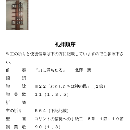
礼拝順序
※主の祈りと使徒信条は下の方に記載していますのでご参照下さ
い。
前 奏 『力に満ちたる』 北澤 憩
招 詞
讃 詠 Ⅲ２２「わたしたちは神の民」（１節）
讃 美 歌 １１（１，３，５）
祈 祷
主の祈り ５６４（下記記載）
聖 書 コリントの信徒への手紙二 ６章 １節～１０節
讃 美 歌 ９０（１，３）