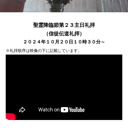
聖霊降臨節第２３主日礼拝
（信徒伝道礼拝）
２０２４年１０月２０日１０時３０分～
※礼拝順序は映像の下に記載しています。