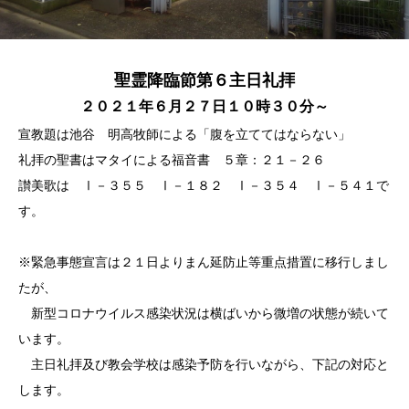
聖霊降臨節第６主日礼拝
２０２１年６月２７日１０時３０分～
宣教題は池谷 明高牧師による「腹を立ててはならない」
礼拝の聖書はマタイによる福音書 ５章：２１－２６
讃美歌は Ⅰ－３５５ Ⅰ－１８２ Ⅰ－３５４ Ⅰ－５４１で
す。
※緊急事態宣言は２１日よりまん延防止等重点措置に移行しまし
たが、
新型コロナウイルス感染状況は横ばいから微増の状態が続いて
います。
主日礼拝及び教会学校は感染予防を行いながら、下記の対応と
します。