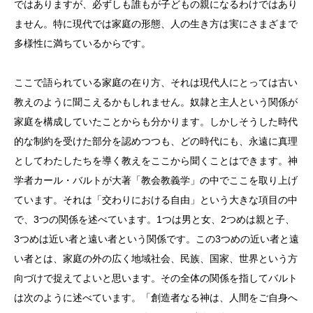
ではありますが、必ずしも誰もが子どもの親になるわけではあり
ません。特に現代では家庭の形態、人の生き方は実にさまざまで
多様性に満ちているからです。
ここで語られている家庭の在り方、それは現代人にとっては古い
教えのように聞こえるかもしれません。奴隷と主人という関係が
家庭を構成していたことからも分かります。しかしそうした時代
的な制約を受けた部分を認めつつも、どの時代にも、永遠に真理
としてわたしたちを導く教えをここから聞くことはできます。神
学者カール・バルトが大著「教会教義学」の中でここを取り上げ
ています。それは「交わりにおける自由」という大きな項目の中
で、
3
つの関係を述べています。
1
つは男と女、
2
つめは親と子、
3
つめは近い者と遠い者という関係です。この
3
つめの近い者と遠
い者とは、家庭の外の広く地域社会、民族、国家、世界という方
向づけで捉えてよいと思います。その全体の関係を指してバルト
は次のように述べています。「創造者なる神は、人間をご自身へ