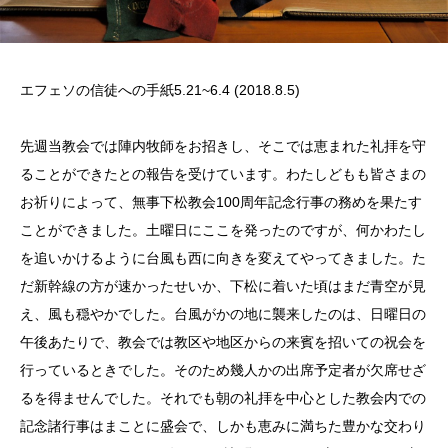
エフェソの信徒への手紙5.21~6.4 (2018.8.5)
先週当教会では陣内牧師をお招きし、そこでは恵まれた礼拝を守
ることができたとの報告を受けています。わたしどもも皆さまの
お祈りによって、無事下松教会
100
周年記念行事の務めを果たす
ことができました。土曜日にここを発ったのですが、何かわたし
を追いかけるように台風も西に向きを変えてやってきました。た
だ新幹線の方が速かったせいか、下松に着いた頃はまだ青空が見
え、風も穏やかでした。台風がかの地に襲来したのは、日曜日の
午後あたりで、教会では教区や地区からの来賓を招いての祝会を
行っているときでした。そのため幾人かの出席予定者が欠席せざ
るを得ませんでした。それでも朝の礼拝を中心とした教会内での
記念諸行事はまことに盛会で、しかも恵みに満ちた豊かな交わり