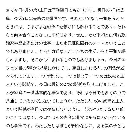
さて今日
8
月の第
1
主日は平和聖日でもあります。明日の
6
日は広
島、今週
9
日は長崎の原爆忌です。それだけでなく平和を考える
ときには、さまざまな戦争の悲惨さにも触れることであり、それ
らと向き合うことなしに平和はありません。ただ平和とは何も政
治家や歴史家だけの仕事、また市民運動固有のテーマということ
でもありません。もっと身近なわたしたちの生活からも平和が語
られますし、そこから生まれるものでもありましょう。今日のエ
フェソ書の
5
章から
6
章にかけては、家庭における
3
つの関係が述
べられています。
1
つは妻と夫、
1
つは親と子、
3
つめは奴隷と主
人という関係で、今日は最初の
2
つの関係を取り上げました。こ
れが家庭の一番基本的な単位であり、それは今日でも多くの点で
共通しているのではないでしょうか。ただし
3
つめの奴隷と主人
という関係が今日では存在しないように、前の
2
つとて当たり前
のことではなく、今日ではその内容は非常に多岐にわたっている
のも事実です。わたしたちは誰もが例外なしに、ある親の子ども