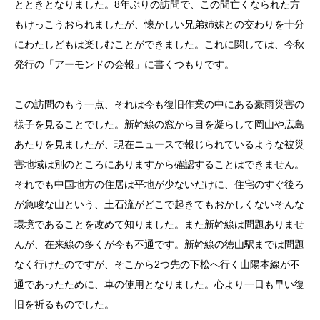
とときとなりました。
8
年ぶりの訪問で、この間亡くなられた方
もけっこうおられましたが、懐かしい兄弟姉妹との交わりを十分
にわたしどもは楽しむことができました。これに関しては、今秋
発行の「アーモンドの会報」に書くつもりです。
この訪問のもう一点、それは今も復旧作業の中にある豪雨災害の
様子を見ることでした。新幹線の窓から目を凝らして岡山や広島
あたりを見ましたが、現在ニュースで報じられているような被災
害地域は別のところにありますから確認することはできません。
それでも中国地方の住居は平地が少ないだけに、住宅のすぐ後ろ
が急峻な山という、土石流がどこで起きてもおかしくないそんな
環境であることを改めて知りました。また新幹線は問題ありませ
んが、在来線の多くが今も不通です。新幹線の徳山駅までは問題
なく行けたのですが、そこから
2
つ先の下松へ行く山陽本線が不
通であったために、車の使用となりました。心より一日も早い復
旧を祈るものでした。