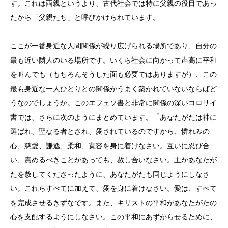
す。これは両親というより、古代社会では特に父親の役目であっ
たから「父親たち」と呼びかけられています。
ここが一番身近な人間関係が繰り広げられる場所であり、自分の
最も近い隣人のいる場所です。いくら社会に向かって声高に平和
を叫んでも（もちろんそうした面も必要ではありますが）、この
最も身近な一人ひとりとの関係がうまく築かれていないならばど
うなのでしょうか。このエフェソ書と非常に関係の深いコロサイ
書では、さらに次のようにまとめています。「あなたがたは神に
選ばれ、聖なる者とされ、愛されているのですから、憐れみの
心、慈愛、謙遜、柔和、寛容を身に着けなさい。互いに忍び合
い、責めるべきことがあっても、赦し合いなさい。主があなたが
たを赦してくださったように、あなたがたも同じようにしなさ
い。これらすべてに加えて、愛を身に着けなさい。愛は、すべて
を完成させるきずなです。また、キリストの平和があなたがたの
心を支配するようにしなさい。この平和にあずからせるために、