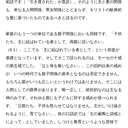
術語です（「引き渡された」が直訳）。そのように夫と妻の関係
も、単なる人間関係、男女関係にとどまらず、キリストの献身的
な愛に基づいたものであるべきと語るのです。
家庭のもう一つの単位である親子関係においも同様です。「子供
たち、主に結ばれている者として、両親に従いなさい」
（
6.1
）。ここでも「主に結ばれている者として」という前提が
基礎となっています。そしてそこで語られるのは、モーセの十戒
の第五戒でした。「父と母を敬いなさい」。この旧約以来の戒め
が、いつの時代でも親子関係の基本となるのは否定できません。
もちろん親がいつも正しいというわけではありません。そこには
人間としての限界があります。唯一正しく、絶対的なのは主なる
神のみです。それゆえ親にも子どもに対する戒めが述べられま
す。「父親たち、子供を怒らせてはなりません。主がしつけ諭さ
れるように、育てなさい」。前の口語訳では「主の薫陶と訓戒と
によって」としていました。しつけと教育というような意味で