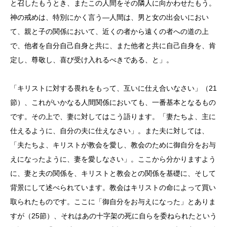
と召したもうとき、またこの人間をその隣人に向かわせたもう。
神の戒めは、特別にかく言う―人間は、男と女の出会いにおい
て、親と子の関係において、近くの者から遠くの者への道の上
で、他者を自分自己自身と共に、また他者と共に自己自身を、肯
定し、尊敬し、喜び受け入れるべきである、と」。
「キリストに対する畏れをもって、互いに仕え合いなさい」（
21
節）、これがいかなる人間関係においても、一番基本となるもの
です。その上で、妻に対してはこう語ります。「妻たちよ、主に
仕えるように、自分の夫に仕えなさい」。また夫に対しては、
「夫たちよ、キリストが教会を愛し、教会のために御自分をお与
えになったように、妻を愛しなさい」。ここから分かりますよう
に、妻と夫の関係を、キリストと教会との関係を基礎に、そして
背景にして述べられています。教会はキリストの命によって買い
取られたものです。ここに「御自分をお与えになった」とありま
すが（
25
節）、それはあの十字架の死に自らを委ねられたという