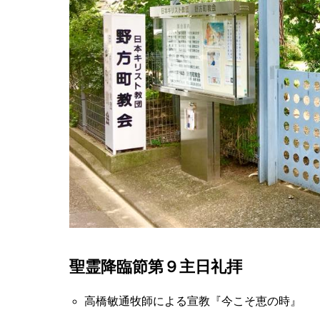
聖霊降臨節第９主日礼拝
高橋敏通牧師による宣教
『今こそ恵の時』