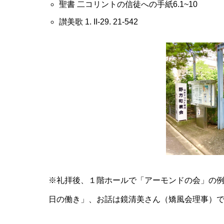
聖書 二コリントの信徒への手紙6.1~10
讃美歌 1. II-29. 21-542
※礼拝後、１階ホールで「アーモンドの会」の
日の働き」、
お話は鏡清美さん（矯風会理事）