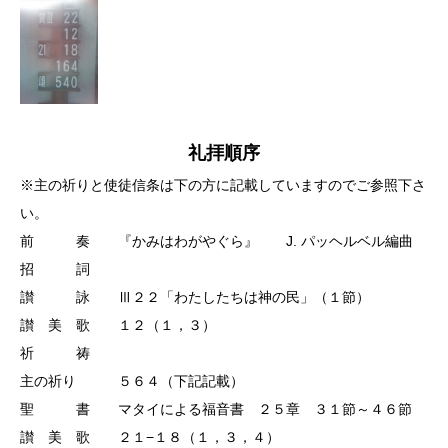
礼拝順序
※主の祈りと使徒信条は下の方に記載していますのでご参照下さ
い。
前 奏 『かみはわがやぐら』 J. パッヘルベル編曲
招 詞
讃 詠 Ⅲ２２「わたしたちは神の民」（１節）
讃 美 歌 １２（１，３）
祈 祷
主の祈り ５６４（下記記載）
聖 書 マタイによる福音書 ２５章 ３１節～４６節
讃 美 歌 ２１−１８（１，３，４）