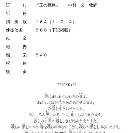
証 し 『王の職務』 中村 公一牧師
祈 祷
讃 美 歌 １６４（１，２，４）
使徒信条 ５６６（下記掲載）
献 金
報 告
頌 栄 ５４０
祝 祷
後 奏