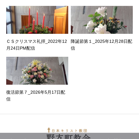
ＣＳクリスマス礼拝_2022年12
降誕節第１_2025年12月28日配
月24日PM配信
信
復活節第７_2026年5月17日配
信