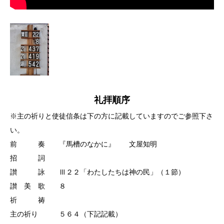
礼拝順序
※主の祈りと使徒信条は下の方に記載していますのでご参照下さ
い。
前 奏 『馬槽のなかに』 文屋知明
招 詞
讃 詠 Ⅲ２２「わたしたちは神の民」（１節）
讃 美 歌 ８
祈 祷
主の祈り ５６４（下記記載）