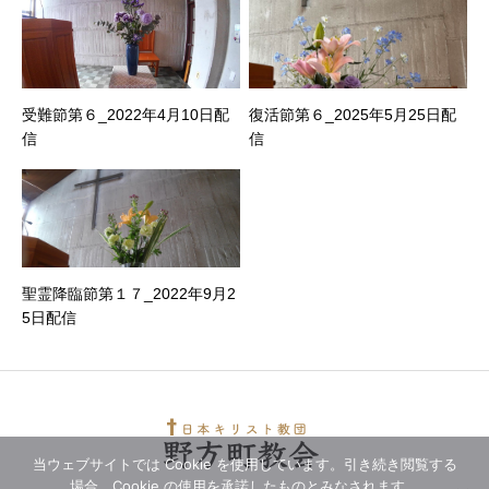
受難節第６_2022年4月10日配
復活節第６_2025年5月25日配
信
信
聖霊降臨節第１７_2022年9月2
5日配信
当ウェブサイトでは Cookie を使用しています。引き続き閲覧する
場合、Cookie の使用を承諾したものとみなされます。