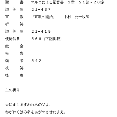
聖 書 マルコによる福音書 １章 ２１節～２８節
讃 美 歌 ２１−４３７
宣 教 『宣教の開始』 中村 公一牧師
祈 祷
讃 美 歌 ２１−４１９
使徒信条 ５６６（下記掲載）
献 金
報 告
頌 栄 ５４２
祝 祷
後 奏
主の祈り
天にましますわれらの父よ、
ねがわくはみ名をあがめさせたまえ。