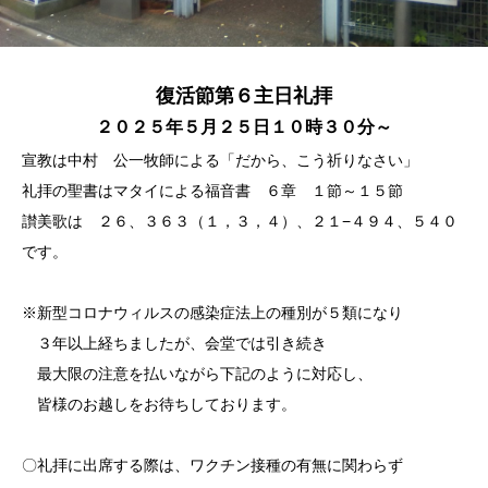
復活節第６主日礼拝
２０２５年５月２５日１０時３０分～
宣教は中村 公一牧師による「だから、こう祈りなさい」
礼拝の聖書はマタイによる福音書 ６章 １節～１５節
讃美歌は ２６、３６３（１，３，４）、２１−４９４、５４０
です。
※新型コロナウィルスの感染症法上の種別が５類になり
３年以上経ちましたが、会堂では引き続き
最大限の注意を払いながら下記のように対応し、
皆様のお越しをお待ちしております。
〇礼拝に出席する際は、ワクチン接種の有無に関わらず