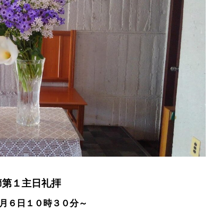
節第１主日礼拝
月６日１０時３０分～