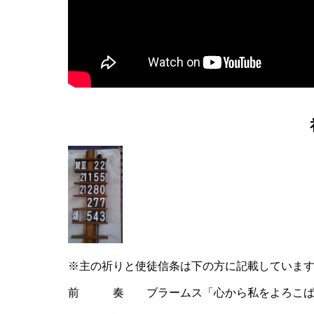
※主の祈りと使徒信条は下の方に記載していま
前 奏 ブラームス「心から私をよろこば