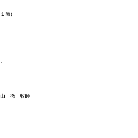
１節）
、
２
山 徹 牧師