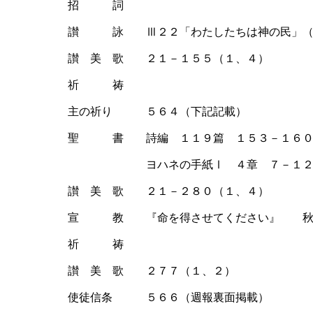
招 詞
讃 詠 Ⅲ２２「わたしたちは神の民」（
讃 美 歌 ２１－１５５（１、４）
祈 祷
主の祈り ５６４（下記記載）
聖 書 詩編 １１９篇 １５３－１６０
ヨハネの手紙Ⅰ ４章 ７－１
讃 美 歌 ２１－２８０（１、４）
宣 教 『命を得させてください』 秋
祈 祷
讃 美 歌 ２７７（１、２）
使徒信条 ５６６（週報裏面掲載）