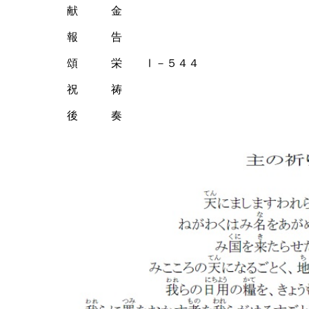
献 金
報 告
頌 栄 Ⅰ－５４４
祝 祷
後 奏