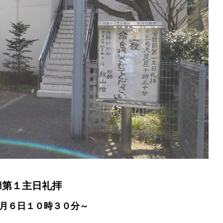
節第１主日礼拝
月６日１０時３０分～