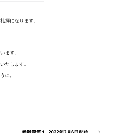
の礼拝になります。
願います。
りいたします。
ように。
受難節第１_2022年3月6日配信