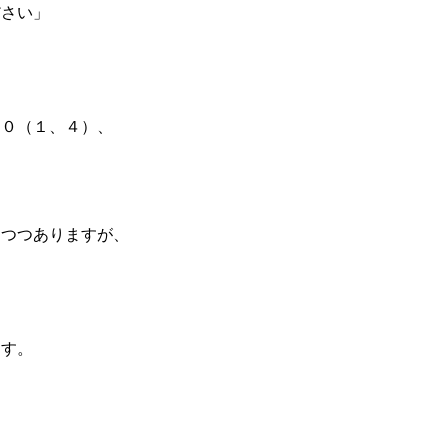
ださい」
、
８０（１、４）、
。
えつつありますが、
ます。