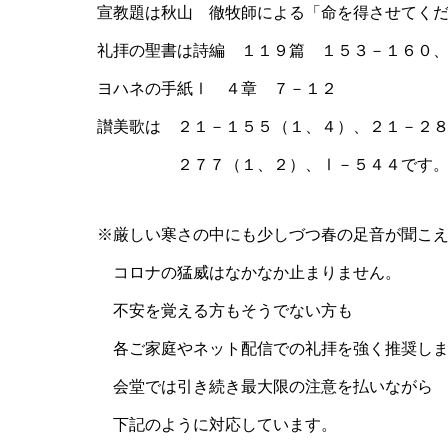
宣教題は秋山 徹牧師による「命を得させてく
礼拝の聖書は詩編 １１９篇 １５３－１６０
ヨハネの手紙Ⅰ ４章 ７－１２
讃美歌は ２１－１５５（１、４）、２１－２
２７７（１、２）、Ⅰ－５４４です
※厳しい寒さの中にも少しづつ春の足音が聞こ
コロナの猛威はなかなか止まりません。
不安を覚える方もそうでない方も
各ご家庭やネット配信での礼拝を強く推奨し
会堂では引き続き最大限の注意を払いながら
下記のように対応しています。