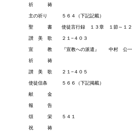
祈 祷
主の祈り ５６４（下記記載）
聖 書 使徒言行録 １３章 １節～１２
讃 美 歌 ２１−４０３
宣 教 『宣教への派遣』 中村 公一
祈 祷
讃 美 歌 ２１−４０５
使徒信条 ５６６（下記掲載）
献 金
報 告
頌 栄 ５４１
祝 祷