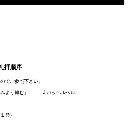
礼拝順序
すのでご参照下さい。
みより頼む』 J.パッヘルベル
１節）