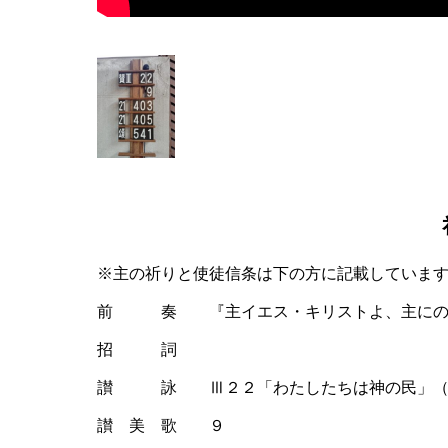
※主の祈りと使徒信条は下の方に記載していま
前 奏 『主イエス・キリストよ、主にの
招 詞
讃 詠 Ⅲ２２「わたしたちは神の民」（
讃 美 歌 ９