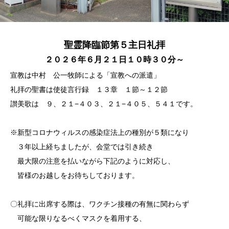
聖霊降臨節第５主日礼拝
２０２６年６月２１日１０時３０分～
宣教は中村 公一牧師による「宣教への派遣」
礼拝の聖書は使徒言行録 １３章 １節～１２節
讃美歌は ９、２１−４０３、２１−４０５、５４１です。
※新型コロナウィルスの感染症法上の種別が５類になり
３年以上経ちましたが、会堂では引き続き
最大限の注意を払いながら下記のように対応し、
皆様のお越しをお待ちしております。
〇礼拝に出席する際は、ワクチン接種の有無に関わらず
可能な限りなるべくマスクを着用する、