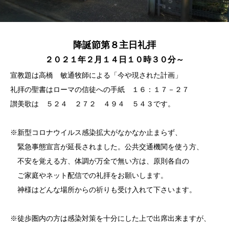
降誕節第８主日礼拝
２０２１年２月１４日１０時３０分～
宣教題は高橋 敏通牧師による「今や現された計画」
礼拝の聖書はローマの信徒への手紙 １６：１７－２７
讃美歌は ５２４ ２７２ ４９４ ５４３です。
※新型コロナウイルス感染拡大がなかなか止まらず、
緊急事態宣言が延長されました。公共交通機関を使う方、
不安を覚える方、体調が万全で無い方は、原則各自の
ご家庭やネット配信での礼拝をお願いします。
神様はどんな場所からの祈りも受け入れて下さいます。
※徒歩圏内の方は感染対策を十分にした上で出席出来ますが、