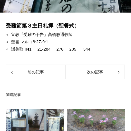
受難節第３主日礼拝（聖餐式）
宣教『受難の予告』高橋敏通牧師
聖書 マルコ8:27-9:1
讃美歌 II41 21-284 276 205 544
前の記事
次の記事
関連記事